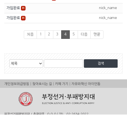
가입완료
nick_name
H
가입완료
nick_name
H
처음
1
2
3
4
5
다음
맨끝
검
검
게
색
색
시
대
어
물
상
|
|
|
개인정보취급방침
찾아오시는 길
카페 가기
자유와혁신 아이언돔
검
색
부정선거부패방지대 / 총괄대표 : O O O | TEL : 02-2634-2022
주소 : 서울시 용산구 청파로49길 37-3 1층 13호(청파로2가)
Copyright © 2023 부방대 All Rights Reserved