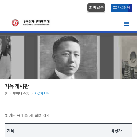
회비납부
로그인/회원가입
자유게시판
홈
부방대 소통
자유게시판
총 게시물 135 개, 페이지 4
제목
작성자