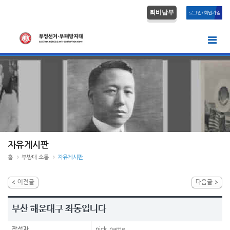
회비납부
로그인/회원가입
자유게시판
홈
부방대 소통
자유게시판
이전글
다음글
부산 해운대구 좌동입니다
작성자
nick_name