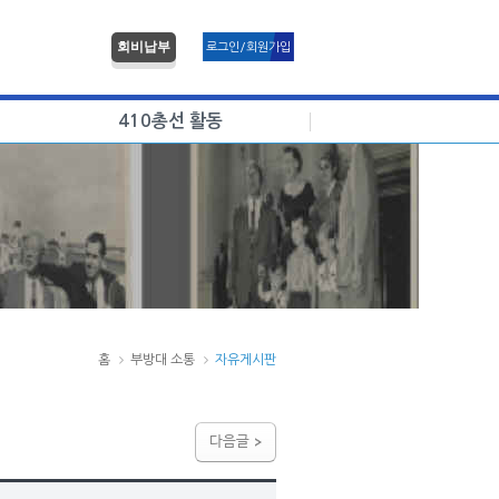
회비납부
로그인/회원가입
410총선 활동
홈
부방대 소통
자유게시판
다음글