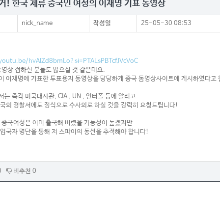
거! 한국 체류 중국인 여성의 이재명 기표 동영상
nick_name
작성일
25-05-30 08:53
/youtu.be/hvAIZd8bmLo?si=PTALsPBTcfJVcVoC
동영상 접하신 분들도 많으실 것 같은데요.
 이재명에 기표한 투표용지 동영상을 당당하게 중국 돔영상사이트에 게시하였다고 
는 즉각 미국대사관, CIA , UN , 인터폴 등에 알리고
국의 경찰서에도 정식으로 수사의로 하실 것을 강력히 요청드립니다!
 중국여성은 이미 출국해 버렸을 가능성이 높겠지만
입국자 명단을 통해 저 스파이의 동선을 추적해야 합니다!
0
비추천 0