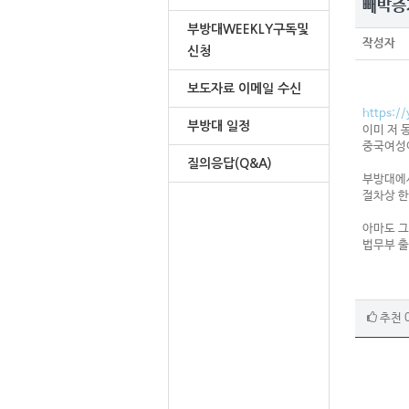
빼박증
부방대WEEKLY구독및
작성자
신청
보도자료 이메일 수신
https:/
부방대 일정
이미 저 
중국여성이
질의응답(Q&A)
부방대에서
절차상 한
아마도 그
법무부 출
추천 