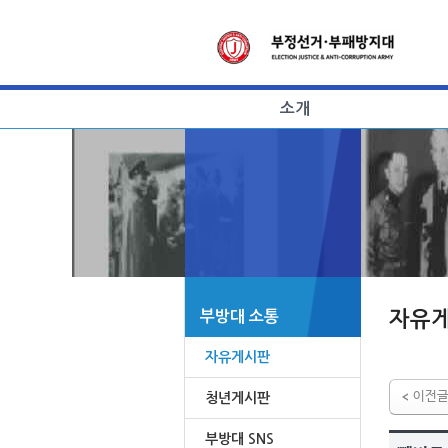
소개
자유
부방대 소통
자유게시판
이전
청년게시판
부방대 SNS